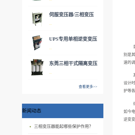
压器，有两种类型可供客户选
择：1.三相隔离变压器 2 三相
伺服变压器/三相变压
自耦变压器。 市场自动化
伺服变压器实际为三相干式变
...
器
升级越来越快，更多的自动化
压器，有两种类型可供客户选
设备代替人工为企业减轻负
择：1.三相隔离变压器 2 三相
UPS专用单相逆变变压
担，所有自动化设备的伺服电
自耦变压器。 市场自动化
伺服变压器实际为三相干式变
...
器
机都需要配备伺服变压器来转
升级越来越快，更多的自动化
压器，有两种类型可供客户选
别是
换电压，达到正常工作使用。
设备代替人工为企业减轻负
择：1.三相隔离变压器 2 三相
速的
东莞三相干式隔离变压
我公司给机械化设备公司，自
担，所有自动化设备的伺服电
自耦变压器。 市场自动化
1、本产品采用NOMEX纸绝缘
...
动化设备公司，机器人公司提
器
机都需要配备伺服变压器来转
升级越来越快，更多的自动化
系统，阻燃、防爆、无污染、
供专业电气电源配套。客户可
换电压，达到正常工作使用。
设计
设备代替人工为企业减轻负
10KVA/20KVA/30KVA
防火等级高；2、机械强度
查看更多>>
根据自身需求定制产品。其中
我公司给机械化设备公司，自
护等
担，所有自动化设备的伺服电
高，承受短路能力强，运行安
三相干式隔离变压器具有抗干
变压器可加装外罩并安装控制
动化设备公司，机器人公司提
机都需要配备伺服变压器来转
全可靠；3、低损耗，节能效
扰，净化电网的作用，应用广
开关达到更安全可靠的性能，
供专业电气电源配套。客户可
换电压，达到正常工作使用。
果显著；4、噪音低、体积
泛。对于产品要求精度高的机
新闻动态
减少企业的安全隐患。 三相
如今
根据自身需求定制产品。其中
我公司给机械化设备公司，自
小、安装简便、免维护；5、
械设备公司都可以采用隔离变
干式变压器采用优质材料和先
逆变
变压器可加装外罩并安装控制
动化设备公司，机器人公司提
局部放电量小，绝缘水平高，
压器达到隔离和安全效果。隔
进的工艺技术，专业生产的
三相变压器‍能起哪些保护作用？
开关达到更安全可靠的性能，
供专业电气电源配套。客户可
产品使用寿命长；6、“三防”能
离变压器做工精细，专业设
SG、DG系列三相及单相干式
减少企业的安全隐患。 伺