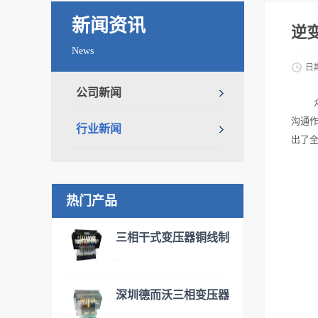
新闻资讯
逆
News
日
公司新闻
沟通
行业新闻
出了
热门产品
三相干式变压器铜线制
...
造
深圳德而沃三相变压器
伺服变压器实际为三相干式变
...