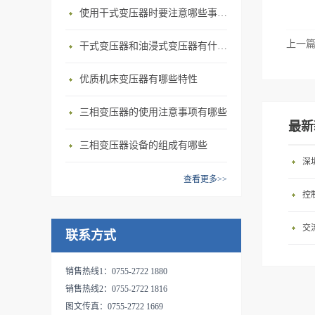
根据自身需求定制产品。其中
力很强，无龟裂现象；7、本
计，已经有专业检测团队对每
隔离变压器，该系列变压器在
使用干式变压器‍时要注意哪些事情？
服变压器采用优质材料和先进
变压器可加装外罩并安装控制
产品寿命期后能分解回收，永
一个变压器都有出厂检
电网中不仅具有变压功能，还
的工艺技术，专业生产的SG、
开关达到更安全可靠的性能，
不污染环境；8、过载能力
上一
干式变压器‍和油浸式变压器有什么区别？
测。 市场自动化升级越来
保护机器产生的发热和绝缘材
DG系列三相及单相干式隔离
减少企业的安全隐患。 伺
强，120%负载下可长期安全运
越快，更多的自动化设备代替
料的寿命减少。特别适合进口
变压器，该系列变压器在电网
服变压器采用优质材料和先进
行；
优质机床变压器有哪些特性
人工为企业减轻负担，所有自
设备使用（380V进→220V
中不仅具有变压功能，还保护
的工艺技术，专业生产的SG、
动化设备的伺服电机都需要配
出、380V进→任何电压输出、
机器产生的发热和绝缘材料的
DG系列三相及单相干式隔离
三相变压器的使用注意事项有哪些
备伺服变压器来转换电压，达
220V进→任何电压输出）规格
寿命减少。特别适合进口设备
最新
变压器，该系列变压器在电网
到正常工作使用。我公司给机
1KVA～600KVA之间，SG、
使用（380V进→220V出、
中不仅具有变压功能，还保护
三相变压器设备的组成有哪些
械化设备公司，自动化设备公
DG系列干式隔离变压器广泛
380V进→任何电压输出、
机器产生的发热和绝缘材料的
深
司，机器人公司提供专业电气
适用于交流50～60HZ，输入、
220V进→任何电压输出）规格
寿命减少。特别适合进口设备
查看更多>>
电源配套。客户可根据自身需
输出电压不超过500V的各种三
1KVA～600KVA之间，SG、
控
使用（380V进→220V出、
求定制产品。其中变压器可加
相供电场合。具有适用负载广
DG系列干式隔离变压器广泛
380V进→任何电压输出、
装外罩并安装控制开关达到更
泛、能承受瞬时超载、可长期
适用于交流50～60HZ，输入、
交
220V进→任何电压输出）规格
联系方式
安全可靠的性能，减少企业的
连续工作、防火防潮、安全可
输出电压不超过500V的各种三
1KVA～600KVA之间，SG、
安全隐患。 三相隔离变压器
靠、节能及维护方便的特
相供电场合。具有适用负载广
DG系列干式隔离变压器广泛
销售热线1：0755-2722 1880
具有以下特点： 1. 具有电压
点。 产品的输入和输出电压
泛、能承受瞬时超载、可长期
适用于交流50～60HZ，输入、
销售热线2：0755-2722 1816
变换功能（如：△/Yo或Yo/ △
（单相、三相或多路输入和输
连续工作、防火防潮、安全可
输出电压不超过500V的各种三
图文传真：0755-2722 1669
接法）2. 有滤波抗干扰功能
出等），联接方式，调节抽头