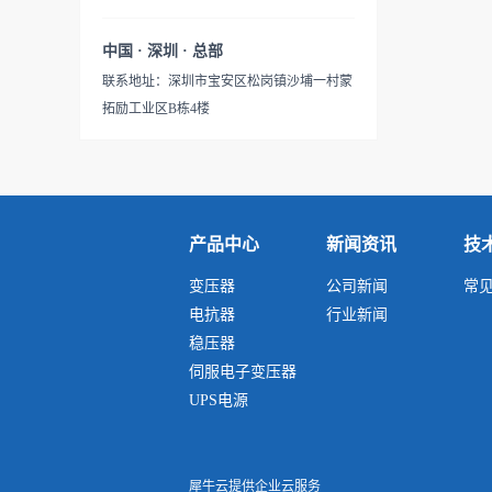
靠、节能及维护方便的特
相供电场合。具有适用负载广
（如：可以去除三次谐波干扰
位置，绕组容...
点。 产品的输入和输出电压
泛、能承受瞬时超载、可长期
功能。可以去除奇数次谐波干
中国 · 深圳 · 总部
（单相、三相或多路输入和输
连续工作、防火防潮、安全可
扰.）3. 能有效地抑制从电源线
联系地址：深圳市宝安区松岗镇沙埔一村蒙
出等），联接方式，调节抽头
靠、节能及维护方便的特
引人的骚扰谐波和雷击电磁脉
拓励工业区B栋4楼
位置，绕组容量...
点。 产品的输入和输出电压
冲对本系统产生干扰4. 能有效
（单相、三相或多路输入和输
地抑制由本系统电子设备发出
出等），联接方式，调节抽头
的骚扰谐波进入电源配电网络
位置，绕组容量...
对其他设备(装置和系统)产生
干扰5. 能从根本上防止由于、
产品中心
新闻资讯
技
地电位扰动所引起的系统工作
变压器
公司新闻
常
失常、数据丢失或出错6. 能有
电抗器
行业新闻
效地防止建筑物防雷装置接闪
稳压器
时因作为参考地的钢筋电位急
伺服电子变压器
剧升高导致系统中硬件设备遭
UPS电源
反击击毁7. 隔离变压器之所以
在施工中被大量应用...
犀牛云提供企业云服务