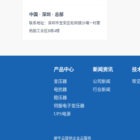
靠、节能及维护方便的特
相供电场合。具有适用负载广
（如：可以去除三次谐波干扰
位置，绕组容...
点。 产品的输入和输出电压
泛、能承受瞬时超载、可长期
功能。可以去除奇数次谐波干
中国 · 深圳 · 总部
（单相、三相或多路输入和输
连续工作、防火防潮、安全可
扰.）3. 能有效地抑制从电源线
联系地址：深圳市宝安区松岗镇沙埔一村蒙
出等），联接方式，调节抽头
靠、节能及维护方便的特
引人的骚扰谐波和雷击电磁脉
拓励工业区B栋4楼
位置，绕组容量...
点。 产品的输入和输出电压
冲对本系统产生干扰4. 能有效
（单相、三相或多路输入和输
地抑制由本系统电子设备发出
出等），联接方式，调节抽头
的骚扰谐波进入电源配电网络
位置，绕组容量...
对其他设备(装置和系统)产生
干扰5. 能从根本上防止由于、
产品中心
新闻资讯
技
地电位扰动所引起的系统工作
变压器
公司新闻
常
失常、数据丢失或出错6. 能有
电抗器
行业新闻
效地防止建筑物防雷装置接闪
稳压器
时因作为参考地的钢筋电位急
伺服电子变压器
剧升高导致系统中硬件设备遭
UPS电源
反击击毁7. 隔离变压器之所以
在施工中被大量应用...
犀牛云提供企业云服务