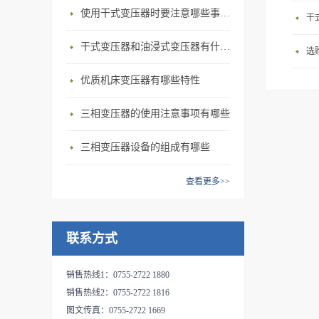
根据自身需求定制产品。其中
力很强，无龟裂现象；7、本
计，已经有专业检测团队对每
隔离变压器，该系列变压器在
使用干式变压器‍时要注意哪些事情？
服变压器采用优质材料和先进
干
变压器可加装外罩并安装控制
产品寿命期后能分解回收，永
一个变压器都有出厂检
电网中不仅具有变压功能，还
的工艺技术，专业生产的SG、
开关达到更安全可靠的性能，
不污染环境；8、过载能力
干式变压器‍和油浸式变压器有什么区别？
测。 市场自动化升级越来
保护机器产生的发热和绝缘材
选
DG系列三相及单相干式隔离
减少企业的安全隐患。 伺
强，120%负载下可长期安全运
越快，更多的自动化设备代替
料的寿命减少。特别适合进口
变压器，该系列变压器在电网
服变压器采用优质材料和先进
行；
优质机床变压器有哪些特性
人工为企业减轻负担，所有自
设备使用（380V进→220V
中不仅具有变压功能，还保护
的工艺技术，专业生产的SG、
动化设备的伺服电机都需要配
出、380V进→任何电压输出、
机器产生的发热和绝缘材料的
DG系列三相及单相干式隔离
三相变压器的使用注意事项有哪些
备伺服变压器来转换电压，达
220V进→任何电压输出）规格
寿命减少。特别适合进口设备
变压器，该系列变压器在电网
到正常工作使用。我公司给机
1KVA～600KVA之间，SG、
使用（380V进→220V出、
中不仅具有变压功能，还保护
三相变压器设备的组成有哪些
械化设备公司，自动化设备公
DG系列干式隔离变压器广泛
380V进→任何电压输出、
机器产生的发热和绝缘材料的
司，机器人公司提供专业电气
适用于交流50～60HZ，输入、
220V进→任何电压输出）规格
寿命减少。特别适合进口设备
查看更多>>
电源配套。客户可根据自身需
输出电压不超过500V的各种三
1KVA～600KVA之间，SG、
使用（380V进→220V出、
求定制产品。其中变压器可加
相供电场合。具有适用负载广
DG系列干式隔离变压器广泛
380V进→任何电压输出、
装外罩并安装控制开关达到更
泛、能承受瞬时超载、可长期
适用于交流50～60HZ，输入、
220V进→任何电压输出）规格
联系方式
安全可靠的性能，减少企业的
连续工作、防火防潮、安全可
输出电压不超过500V的各种三
1KVA～600KVA之间，SG、
安全隐患。 三相隔离变压器
靠、节能及维护方便的特
相供电场合。具有适用负载广
DG系列干式隔离变压器广泛
销售热线1：0755-2722 1880
具有以下特点： 1. 具有电压
点。 产品的输入和输出电压
泛、能承受瞬时超载、可长期
适用于交流50～60HZ，输入、
销售热线2：0755-2722 1816
变换功能（如：△/Yo或Yo/ △
（单相、三相或多路输入和输
连续工作、防火防潮、安全可
输出电压不超过500V的各种三
图文传真：0755-2722 1669
接法）2. 有滤波抗干扰功能
出等），联接方式，调节抽头