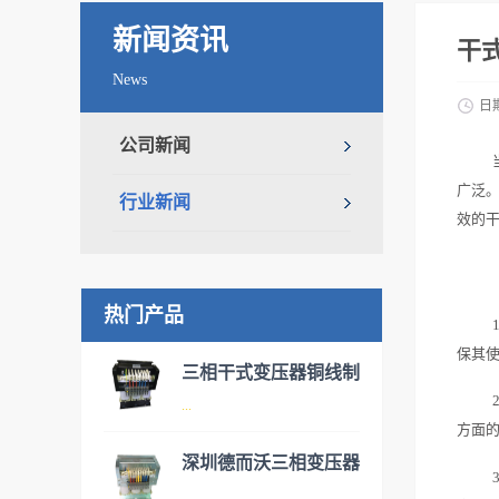
新闻资讯
干
News
日
公司新闻
广泛
行业新闻
效的
热门产品
保其
三相干式变压器铜线制
...
造
方面
深圳德而沃三相变压器
伺服变压器实际为三相干式变
...