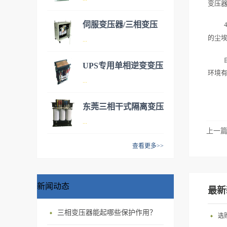
变压
压器，有两种类型可供客户选
择：1.三相隔离变压器 2 三相
伺服变压器/三相变压
自耦变压器。 市场自动化
伺服变压器实际为三相干式变
的尘
...
器
升级越来越快，更多的自动化
压器，有两种类型可供客户选
设备代替人工为企业减轻负
择：1.三相隔离变压器 2 三相
UPS专用单相逆变变压
担，所有自动化设备的伺服电
环境
自耦变压器。 市场自动化
伺服变压器实际为三相干式变
...
器
机都需要配备伺服变压器来转
升级越来越快，更多的自动化
压器，有两种类型可供客户选
换电压，达到正常工作使用。
设备代替人工为企业减轻负
择：1.三相隔离变压器 2 三相
东莞三相干式隔离变压
我公司给机械化设备公司，自
担，所有自动化设备的伺服电
自耦变压器。 市场自动化
1、本产品采用NOMEX纸绝缘
...
动化设备公司，机器人公司提
器
机都需要配备伺服变压器来转
升级越来越快，更多的自动化
上一
系统，阻燃、防爆、无污染、
供专业电气电源配套。客户可
换电压，达到正常工作使用。
设备代替人工为企业减轻负
10KVA/20KVA/30KVA
防火等级高；2、机械强度
查看更多>>
根据自身需求定制产品。其中
我公司给机械化设备公司，自
担，所有自动化设备的伺服电
高，承受短路能力强，运行安
三相干式隔离变压器具有抗干
变压器可加装外罩并安装控制
动化设备公司，机器人公司提
机都需要配备伺服变压器来转
全可靠；3、低损耗，节能效
扰，净化电网的作用，应用广
开关达到更安全可靠的性能，
供专业电气电源配套。客户可
换电压，达到正常工作使用。
果显著；4、噪音低、体积
泛。对于产品要求精度高的机
新闻动态
减少企业的安全隐患。 三相
根据自身需求定制产品。其中
最新
我公司给机械化设备公司，自
小、安装简便、免维护；5、
械设备公司都可以采用隔离变
干式变压器采用优质材料和先
变压器可加装外罩并安装控制
动化设备公司，机器人公司提
局部放电量小，绝缘水平高，
压器达到隔离和安全效果。隔
进的工艺技术，专业生产的
三相变压器‍能起哪些保护作用？
开关达到更安全可靠的性能，
选
供专业电气电源配套。客户可
产品使用寿命长；6、“三防”能
离变压器做工精细，专业设
SG、DG系列三相及单相干式
减少企业的安全隐患。 伺