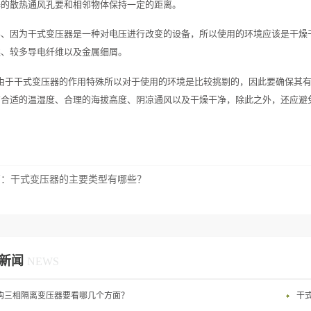
器的散热通风孔要和相邻物体保持一定的距离。
4、因为干式变压器是一种对电压进行改变的设备，所以使用的环境应该是干燥
埃、较多导电纤维以及金属细屑。
由于干式变压器的作用特殊所以对于使用的环境是比较挑剔的，因此要确保其
有合适的温湿度、合理的海拔高度、阴凉通风以及干燥干净，除此之外，还应避
篇：
干式变压器的主要类型有哪些？
新闻
NEWS
购三相隔离变压器要看哪几个方面？
干