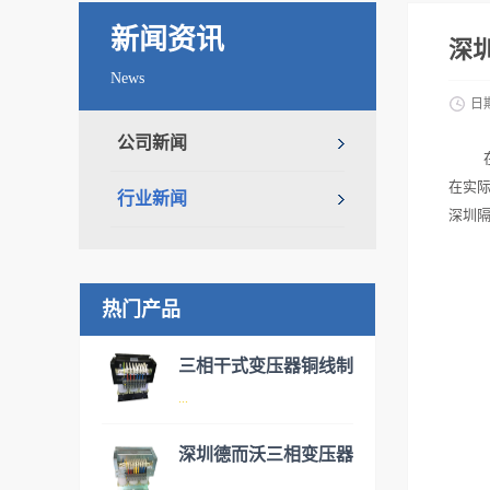
新闻资讯
深
News
日
公司新闻
在实
行业新闻
深圳
热门产品
三相干式变压器铜线制
...
造
深圳德而沃三相变压器
伺服变压器实际为三相干式变
...