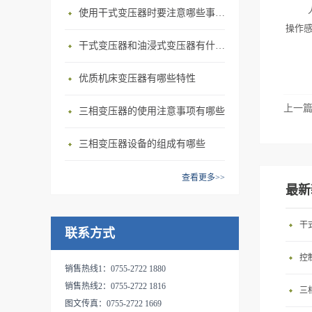
根据自身需求定制产品。其中
力很强，无龟裂现象；7、本
计，已经有专业检测团队对每
隔离变压器，该系列变压器在
使用干式变压器‍时要注意哪些事情？
服变压器采用优质材料和先进
变压器可加装外罩并安装控制
产品寿命期后能分解回收，永
操作
一个变压器都有出厂检
电网中不仅具有变压功能，还
的工艺技术，专业生产的SG、
开关达到更安全可靠的性能，
不污染环境；8、过载能力
干式变压器‍和油浸式变压器有什么区别？
测。 市场自动化升级越来
保护机器产生的发热和绝缘材
DG系列三相及单相干式隔离
减少企业的安全隐患。 伺
强，120%负载下可长期安全运
越快，更多的自动化设备代替
料的寿命减少。特别适合进口
变压器，该系列变压器在电网
服变压器采用优质材料和先进
行；
优质机床变压器有哪些特性
人工为企业减轻负担，所有自
设备使用（380V进→220V
中不仅具有变压功能，还保护
的工艺技术，专业生产的SG、
动化设备的伺服电机都需要配
出、380V进→任何电压输出、
机器产生的发热和绝缘材料的
DG系列三相及单相干式隔离
上一
三相变压器的使用注意事项有哪些
备伺服变压器来转换电压，达
220V进→任何电压输出）规格
寿命减少。特别适合进口设备
变压器，该系列变压器在电网
到正常工作使用。我公司给机
1KVA～600KVA之间，SG、
使用（380V进→220V出、
中不仅具有变压功能，还保护
三相变压器设备的组成有哪些
械化设备公司，自动化设备公
DG系列干式隔离变压器广泛
380V进→任何电压输出、
机器产生的发热和绝缘材料的
司，机器人公司提供专业电气
适用于交流50～60HZ，输入、
220V进→任何电压输出）规格
寿命减少。特别适合进口设备
查看更多>>
电源配套。客户可根据自身需
输出电压不超过500V的各种三
最新
1KVA～600KVA之间，SG、
使用（380V进→220V出、
求定制产品。其中变压器可加
相供电场合。具有适用负载广
DG系列干式隔离变压器广泛
380V进→任何电压输出、
装外罩并安装控制开关达到更
泛、能承受瞬时超载、可长期
干
适用于交流50～60HZ，输入、
220V进→任何电压输出）规格
联系方式
安全可靠的性能，减少企业的
连续工作、防火防潮、安全可
输出电压不超过500V的各种三
1KVA～600KVA之间，SG、
安全隐患。 三相隔离变压器
靠、节能及维护方便的特
控
相供电场合。具有适用负载广
DG系列干式隔离变压器广泛
销售热线1：0755-2722 1880
具有以下特点： 1. 具有电压
点。 产品的输入和输出电压
泛、能承受瞬时超载、可长期
适用于交流50～60HZ，输入、
销售热线2：0755-2722 1816
变换功能（如：△/Yo或Yo/ △
三
（单相、三相或多路输入和输
连续工作、防火防潮、安全可
输出电压不超过500V的各种三
图文传真：0755-2722 1669
接法）2. 有滤波抗干扰功能
出等），联接方式，调节抽头