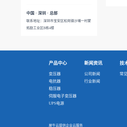
靠、节能及维护方便的特
相供电场合。具有适用负载广
（如：可以去除三次谐波干扰
位置，绕组容...
点。 产品的输入和输出电压
泛、能承受瞬时超载、可长期
功能。可以去除奇数次谐波干
中国 · 深圳 · 总部
（单相、三相或多路输入和输
连续工作、防火防潮、安全可
扰.）3. 能有效地抑制从电源线
联系地址：深圳市宝安区松岗镇沙埔一村蒙
出等），联接方式，调节抽头
靠、节能及维护方便的特
引人的骚扰谐波和雷击电磁脉
拓励工业区B栋4楼
位置，绕组容量...
点。 产品的输入和输出电压
冲对本系统产生干扰4. 能有效
（单相、三相或多路输入和输
地抑制由本系统电子设备发出
出等），联接方式，调节抽头
的骚扰谐波进入电源配电网络
位置，绕组容量...
对其他设备(装置和系统)产生
干扰5. 能从根本上防止由于、
产品中心
新闻资讯
技
地电位扰动所引起的系统工作
变压器
公司新闻
常
失常、数据丢失或出错6. 能有
电抗器
行业新闻
效地防止建筑物防雷装置接闪
稳压器
时因作为参考地的钢筋电位急
伺服电子变压器
剧升高导致系统中硬件设备遭
UPS电源
反击击毁7. 隔离变压器之所以
在施工中被大量应用...
犀牛云提供企业云服务