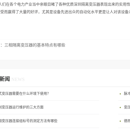
人们在各个电力产业当中亲眼目睹了各种优质深圳隔离变压器表现出来的实用
感受而赢得了大量的好评，尤其是设备先进出众的自动化水平更是让人对该设备
篇：
三相隔离变压器的基本特点有哪些
新闻
NEWS
式变压器需要在什么环境下使用？
脉
制变压器运行维护的三大方面
变
相变压器连接组标号的测定方法有哪些
德