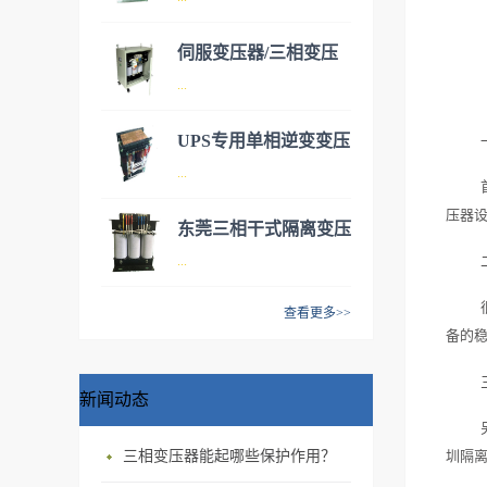
压器，有两种类型可供客户选
择：1.三相隔离变压器 2 三相
伺服变压器/三相变压
自耦变压器。 市场自动化
伺服变压器实际为三相干式变
...
器
升级越来越快，更多的自动化
压器，有两种类型可供客户选
设备代替人工为企业减轻负
择：1.三相隔离变压器 2 三相
UPS专用单相逆变变压
担，所有自动化设备的伺服电
自耦变压器。 市场自动化
伺服变压器实际为三相干式变
...
器
机都需要配备伺服变压器来转
升级越来越快，更多的自动化
压器，有两种类型可供客户选
换电压，达到正常工作使用。
设备代替人工为企业减轻负
压器
择：1.三相隔离变压器 2 三相
东莞三相干式隔离变压
我公司给机械化设备公司，自
担，所有自动化设备的伺服电
自耦变压器。 市场自动化
1、本产品采用NOMEX纸绝缘
...
动化设备公司，机器人公司提
器
机都需要配备伺服变压器来转
升级越来越快，更多的自动化
系统，阻燃、防爆、无污染、
供专业电气电源配套。客户可
换电压，达到正常工作使用。
设备代替人工为企业减轻负
10KVA/20KVA/30KVA
防火等级高；2、机械强度
查看更多>>
根据自身需求定制产品。其中
我公司给机械化设备公司，自
担，所有自动化设备的伺服电
备的稳
高，承受短路能力强，运行安
三相干式隔离变压器具有抗干
变压器可加装外罩并安装控制
动化设备公司，机器人公司提
机都需要配备伺服变压器来转
全可靠；3、低损耗，节能效
扰，净化电网的作用，应用广
开关达到更安全可靠的性能，
供专业电气电源配套。客户可
换电压，达到正常工作使用。
果显著；4、噪音低、体积
泛。对于产品要求精度高的机
新闻动态
减少企业的安全隐患。 三相
根据自身需求定制产品。其中
我公司给机械化设备公司，自
小、安装简便、免维护；5、
械设备公司都可以采用隔离变
干式变压器采用优质材料和先
变压器可加装外罩并安装控制
动化设备公司，机器人公司提
局部放电量小，绝缘水平高，
压器达到隔离和安全效果。隔
进的工艺技术，专业生产的
三相变压器‍能起哪些保护作用？
圳隔
开关达到更安全可靠的性能，
供专业电气电源配套。客户可
产品使用寿命长；6、“三防”能
离变压器做工精细，专业设
SG、DG系列三相及单相干式
减少企业的安全隐患。 伺