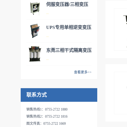
择：1.三相隔离变压器 2 三相
伺服变压器/三相变压
自耦变压器。 市场自动化
伺服变压器实际为三相干式变
...
器
升级越来越快，更多的自动化
压器，有两种类型可供客户选
设备代替人工为企业减轻负
择：1.三相隔离变压器 2 三相
UPS专用单相逆变变压
担，所有自动化设备的伺服电
自耦变压器。 市场自动化
伺服变压器实际为三相干式变
...
器
机都需要配备伺服变压器来转
升级越来越快，更多的自动化
压器，有两种类型可供客户选
换电压，达到正常工作使用。
设备代替人工为企业减轻负
择：1.三相隔离变压器 2 三相
东莞三相干式隔离变压
我公司给机械化设备公司，自
担，所有自动化设备的伺服电
自耦变压器。 市场自动化
1、本产品采用NOMEX纸绝缘
...
动化设备公司，机器人公司提
器
机都需要配备伺服变压器来转
升级越来越快，更多的自动化
系统，阻燃、防爆、无污染、
供专业电气电源配套。客户可
换电压，达到正常工作使用。
设备代替人工为企业减轻负
10KVA/20KVA/30KVA
防火等级高；2、机械强度
查看更多>>
根据自身需求定制产品。其中
我公司给机械化设备公司，自
担，所有自动化设备的伺服电
高，承受短路能力强，运行安
三相干式隔离变压器具有抗干
变压器可加装外罩并安装控制
动化设备公司，机器人公司提
机都需要配备伺服变压器来转
全可靠；3、低损耗，节能效
扰，净化电网的作用，应用广
开关达到更安全可靠的性能，
供专业电气电源配套。客户可
换电压，达到正常工作使用。
果显著；4、噪音低、体积
联系方式
泛。对于产品要求精度高的机
减少企业的安全隐患。 三相
根据自身需求定制产品。其中
我公司给机械化设备公司，自
小、安装简便、免维护；5、
械设备公司都可以采用隔离变
干式变压器采用优质材料和先
变压器可加装外罩并安装控制
动化设备公司，机器人公司提
局部放电量小，绝缘水平高，
压器达到隔离和安全效果。隔
进的工艺技术，专业生产的
销售热线1：0755-2722 1880
开关达到更安全可靠的性能，
供专业电气电源配套。客户可
产品使用寿命长；6、“三防”能
离变压器做工精细，专业设
SG、DG系列三相及单相干式
销售热线2：0755-2722 1816
减少企业的安全隐患。 伺
根据自身需求定制产品。其中
力很强，无龟裂现象；7、本
计，已经有专业检测团队对每
隔离变压器，该系列变压器在
图文传真：0755-2722 1669
服变压器采用优质材料和先进
变压器可加装外罩并安装控制