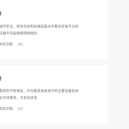
，要先了解三相变压器哪个品牌好‍，争取选购到高品
流损耗，铁芯由厚的硅钢片叠成硅钢片外表涂有绝缘
过负荷不能过载，另一方面是...
相变压器的铁芯中直立局部叫铁芯柱，在柱上套着变
样
轭用来构成闭合磁路。(2)绕组绕组又叫线圈是变压
中与电源衔接的绕组叫原绕组与负载衔接的绕组叫副
操作安全，很多机床和机械设备当中都会安装专业的
及高压绕组和高压绕组之间都用绝缘材料做成的套筒
器不仅能够使得两侧的...
是变压器的外壳，铁芯、绕组都装在外面，并充溢变压
浏览次数：
292
里面装有散热片或散热管。变压器油是一种绝缘性能
油的绝缘性能比空气好，绕组浸在油里可以进步各处
通过人体的电流非常小。那么如此受到推崇的三相隔
潮；二是散热作用应用油的对流，把铁芯和绕组发生
环保改进正是因为存在着能源的过度利用以及不可忽
而言之，三相变压器设备的组成有铁芯和绕组以及油
大的发展方向，将绿色和环保作为了产业发展的趋
压器哪个品牌好，做足准备的...
是向着绿色环保的方向，具体来讲就是要做的产品在
势
的能效以及在原来的基础上降低噪音污染。而且在三
对可再生材料利用的进一步探索和研究。二、追求高
需求的不断增加，作为输变电系统中的主要设备机床
了能够在电气化生产过程中保障操作人员的人身安
市场需求，许多机床变...
数其实还是有很高的提升空间，因为在以往的使用过
浏览次数：
253
是可能存在使用隐患。所以三相隔离变压器的发展趋
当中，再次进行把关从而追求高的安全系数。三、期
产品性能，从国外引进了先进的生产技术和装备，加
限，随着工业化进程的不断加快，工业生产的电力需
下趋势：1.向可靠性发展机床变压器产品用于机床或