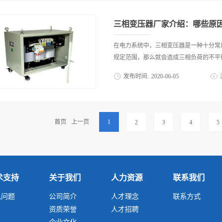
求也与日俱增，这就使得三相隔离变压器
机械设备的一种电能转换装置。主要是作
值。所以三相隔离变压器的发展趋势就是向
指示灯的电源之用；或是可作机床或机械
三相变压器厂家介绍：哪些原
源之用，其可靠性至关重要。设备的可靠
保型发展随着国家环保法规的不断健全和
在电力系统中，三相变压器‍是一种十分
市变电站建设受环保制约的程度越来越大
规定范围，那么就会造成三相负荷的不平衡
和电磁场等都是其设计、配网布置或环境
发布时间:
2020
-
06
-
05
变压器首先是环保型的，主要体现在节能
保型发展是作为机床变压器哪家可信赖所
，根据国家相关技术标准要求，三相负荷
日渐趋向可靠性以及环保型发展。设备的
值就会给各个方面造成严重的影响，包括
也会尤其关注机床变压器哪家可信赖‍。
高端的三相变压器‍。下面就由三相变压器
首页
上一页
1
2
3
4
5
用这四个方面，目前引人关注的问题在于如
衡呢？1、管理方面的原因有些单位对配
视，而且也没有制定相应的考核管理办法
目性和随意性，所以会出现三相负载不平
应该使用三相变压器‍，降低配电变压器
构的改造不够彻底，电网结构相对比较薄
术支持
关于我们
人力资源
联系我们
器‍，也会导致出现配电变压器三相负载
见问题
公司简介
人才理念
联系方式
善，而且线路都是动力和照明的混合，用
资质荣誉
人才招聘
用时多采用单相的电源，使用的几率也不