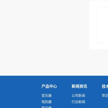
功能。可以去除奇数次谐波干
（单相、三相或多路输入和输
连续工作、防火防潮、安全可
扰.）3. 能有效地抑制从电源线
出等），联接方式，调节抽头
靠、节能及维护方便的特
引人的骚扰谐波和雷击电磁脉
位置，绕组容量...
点。 产品的输入和输出电压
冲对本系统产生干扰4. 能有效
（单相、三相或多路输入和输
地抑制由本系统电子设备发出
出等），联接方式，调节抽头
的骚扰谐波进入电源配电网络
位置，绕组容量...
对其他设备(装置和系统)产生
干扰5. 能从根本上防止由于、
地电位扰动所引起的系统工作
失常、数据丢失或出错6. 能有
效地防止建筑物防雷装置接闪
时因作为参考地的钢筋电位急
剧升高导致系统中硬件设备遭
反击击毁7. 隔离变压器之所以
产品中心
新闻资讯
技
在施工中被大量应用...
变压器
公司新闻
常
电抗器
行业新闻