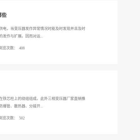
类型的变压器特点来合理的使用，例如将其用于人员密
该设备对于整个系统电压的调节，直接关系到一台设
这样才能确保其...
偏差导致接触不良则后果不堪设想。从这一点来看，
哪些
备的特性之一。2、接地性能的可靠性由于机床变压器
，而如此大的电压需要有可靠的接地性能来保证安全
供电，当变压器发作异常情况时能及时发现并且及时
障。目前市场中有不少机床变压器好牌子推荐，而这
发作与扩展。因而对运...
地性能3、较为广阔的适用性由于许多生产制造企业在
浏览次数：
408
拔、温度、湿度等因素，因此要求优质机床变压器必
环境下各种环境因素的变化而持续维持设备运转的稳
必需作活期的巡回检查，并作好运转记载。下面一起
前有不少采购商在思考机床变压器怎么选择，但其实
哪些？1、注意允许过负荷不能过载三相变压器可以在
述几个特性，同时在产品品质和价位上有竞争力那么
正常过负荷可以常常运用，其允许值依据变压器的负
不断投入，这种变压器还将具备更为...
带负荷等来确定，事故过负荷只允许在事故状况下(还
压器机械冷却安装或变压器室的通风状况三相变压器的
，但必需留意下层油平和油循环能否正常。当发现三
在铁芯柱上的绕组组成。此外三相变压器厂家直销推
显降低时应立即加油。如因少量漏油而使油位迅速下
爆管、散热器、分接开...
，而必需迅速采取堵漏措施并立刻加油。3、注意瓦斯
浏览次数：
502
时应反省变压器查明信号举措缘由，能否因空气侵入
。如三相变压器内部不能查出毛病时则需鉴定继电器
了便于散热在高低绕组之间留有一定的间隙作为油道
且不可燃则是油中分离出来的空气三相变压器仍可持
压器设备的组成有哪些？(1)铁芯铁芯是三相变压器