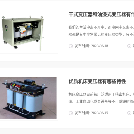
非常多，所以几乎需要用电的地方都会装
境符合使用条件，例如，环境内的温度不
电网的稳定性以便对电路设备起到各个方面
统、运行电压不能高于额定电压太多等等
干式变压器‍和油浸式变压器有
好各方面的清洁工作，定期清理绝缘子、
压缩空气将其吹净，也可以利用长毛巾深
我们的生活中离不开电，而电网中又离不
毛巾蘸无水酒精擦拭干净。在做清洁共诺
器都是其中非常常见的变压器类型，只不过
施，避免因灰尘腐蚀影响干变的正常运行
发布时间:
2020
-
06
-
18
注意采取有效措施防止绝缘受潮，通常是
用，则要注意干式变压器‍的绕组外表保
着各自的使用优势和不同之处。那么，这
干燥处理。由于干式变压器‍使用的十分
多销的干式变压器‍经销商来为大家做介
器，干式变压器服务好的商家‍希望大家
变压器‍大，干式变压器‍的容量一般都在
该注意保持应用环境的良好以及做好变压器
个别的可以做到三十五千伏，所以，这种
优质机床变压器有哪些特性
式变压器‍一般利用树脂来做绝缘，靠自
器则靠绝缘油来进行绝缘，靠绝缘油在变
机床变压器目前被广泛适用于精密机床、
或散热片上进行散热。3、适用场所区别
造、工业自动化成套设备等不可或缺的核心
应用在需要“防火、防爆”的场所，一般
发布时间:
2020
-
06
-
15
浸式变压器，如果遇到意外情况有可能会
式变压器大多应用在室外，并且安装的地
节设备电压实现精密控制以提升生产制造
出，干式变压器‍与油浸式变压器之间是
机床变压器究竟具备了哪些特性？1、安