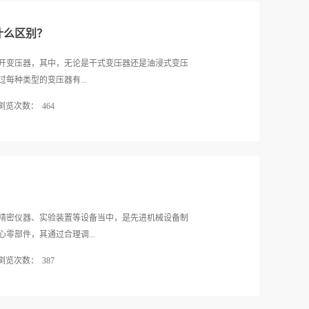
配耐用性好三相变压器‍来使用，其目的就是为了提高
能超过四十摄氏度、要有良好且符合要求的通风系
的保护，让大家都...
。2、注意做好清洁在使用干式变压器‍的时候要注意做
什么区别？
绕组底部以及端部的积尘，如果积尘比较多则要使用
入通风道进行拉锯式擦拭，而高压绕组外表面则需用
开变压器，其中，无论是干式变压器‍还是油浸式变压
的时候一定要注意先将干式变压器‍停用并做好安全措
每种类型的变压器有...
。3、注意做好防潮干式变压器‍在停用或保管期间，要
浏览次数：
464
定期通电以及启动冷风机装置。若是在高湿度下使
持干燥无凝露，若有明显受潮迹象者就要及时对其进行
两种类型的变压器之间有什么区别呢？下面就由薄利
普遍，所以，为了大家能够安全的使用这种类型的变压
绍。1、容量区别从容量上来看，油浸式变压器要比干式
在使用的过程中可以按照规范要求来操作，同时，还应
一千六百千伏安一下，而电压也通常都在十千伏一下，
的清洁和防潮，以免因...
类型的变压器通常用于配电用。2、绝缘和散热区别干
然风冷，大容量的则靠风机来进行冷却。而油浸式变压
压器内部的循环将线圈产生的热带到变压器的散热器
精密仪器、实验装置等设备当中，是先进机械设备制
由于干式变压器‍的绝缘利用的是树脂，所以通常都将其
零部件，其通过合理调...
大型建筑以及高层建筑上采用这种类型的变压器。而油
浏览次数：
387
出现喷油喷或油泄漏，从而容易造成火灾，所以油浸
方还要有场地挖设“事故油池”。通过上文介绍可以看
效率，获得了诸多生产制造企业的认可。那么，优质
有很多区别的，因次，在使用的时候除了要选购耐用的
装尺寸的准确性安装尺寸的准确性对于机床变压器而言