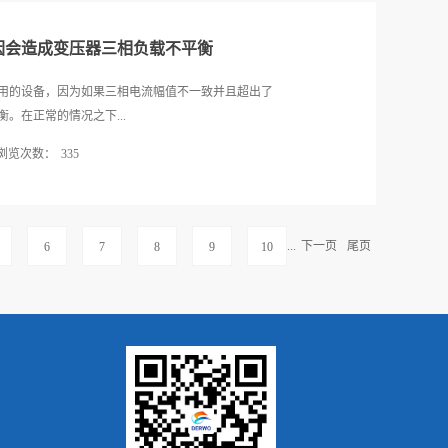
所要负担的用电量越来越大，也越来越容易突破临界
为机床和机械设备一般电压的控制电源和局部照明及
着大容量的方向发展。三相隔离变压器的广泛应...
设备中一般电路的控制电路，局部照明及指示灯的电
因会造成变压器三相负载不平衡
性是机场变压器怎么选择所考虑的首要因素。2.向环
民众环保意识的增强，大型变电站的建设，特别是城
常用的设备，因为如果三相电流幅值不一致并且超出了
。其中，机床变压器等在运行中所产生的能耗、噪声
。在正常的情况之下...
保护评价中应考虑的环境影响因数。为此，要求机床
浏览次数：
335
、低噪声、无渗透和能降解回收利用这四个方面。环
衡量的一个重要因素。综上所述，机床变压器的发展
电流不平衡度应在百分之十五以内，如果超过这个数
可靠性为首要考虑因素，环保问题关系到民生，人们
安全管理、电压质量以及线损管理等，所以需要使用
环保主要体现在节能，低噪声，无渗透和能降解回收利
‍厂家介绍有哪些原因会造成配电变压器三项负载不平
...
下一页
尾页
6
7
8
9
10
何进行降解回收利用，需要科研人员...
电变压器三项负载不平衡这儿问题没有给予足够的重
，对配电变压器的三相负载进行管理时具有一定的盲
衡超出标准的现象，因此，需要加强管理的同时，也
的三相负载不平衡情况。2、电网架构的问题如果电网架
弱，运行的时间也比较长，而且也没有使用三相变压
不平衡。另外，如果单相低压线路的问题没有得到改
户的单相用电设备较多，这些设备的功率都较大，使
一致，从而导致配电变压器容易处于三项负载不平衡