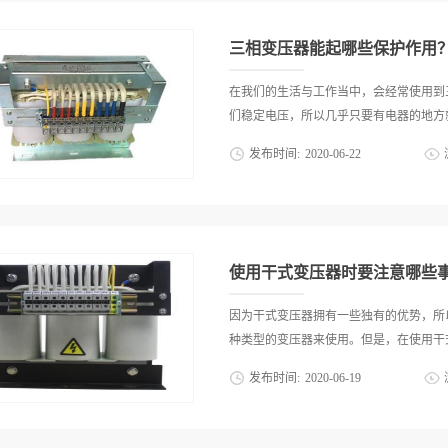
三相变压器‍能起哪些保护作用
在我们的生活与工作当中，会经常使用到三
们稳定电压，所以几乎只要有电器的地方就
发布时间:
2020
-
06
-
22
压器。虽然非常常见，但是在使用的过程
电设备起到哪些保护作用呢？第1.温度和
能够在油温比较高的时候起到保护作用，
器来使用。除此之外三相变压器‍还能起
使用干式变压器‍时要注意哪些
量。第2.中性点和单相接地保护优质的三
器中性点接地运行或不接地运行两种不同
因为干式变压器‍拥有一些独有的优势，
点电压升高造成对变压器的损害。另外，
种类型的变压器来使用。但是，在使用干式变
电流互感器和与之相连接的电流继电器组
发布时间:
2020
-
06
-
19
由于短路是电路设备中经常会出现的故障
障保护，不仅可以保护双绕组、三绕组变
需要注意各方面的事情，下面就由薄利多
故障，也可以用来保护变压器单相匝间短路
环境为了确保使用的稳定性与安全性，干