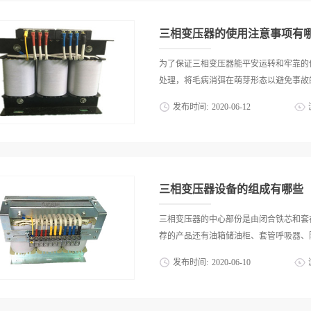
干式变压器‍之外，而且还一定要根据该
十分重要，因为尺寸的精准度关系到后续
集的场所，以及用于配电箱等设备中，只有
备能否稳定持续作业，如果因为尺寸有所
三相变压器的使用注意事项有
机床变压器安装尺寸的精准度是其必须具
是把三相电转换为生产制造设备所需电压
为了保证三相变压器能平安运转和牢靠的
性，以确保产线上员工的生命安全获得保
处理，将毛病消弭在萌芽形态以避免事故的
些无一例外必须具备的特性就是可靠的接
发布时间:
2020
-
06
-
12
使用机床变压器时必须考虑使用环境的海
须具备较为广阔的适用性，能够应对一般
转中的三相变压器厂家直销推荐的变压器
定，如此才能保证随时随地连续生产。当
来了解一下三相变压器的使用注意事项有
总的概括起来，机床变压器只需要具备上
正常过负荷或事故过负荷的状况下运转。
就是值得选择的对象，而且随着研发力量的
荷曲线、冷却条件以及过负荷前变压器所
三相变压器设备的组成有哪些
能运转的变压器)运用。2、注意反省变
油已凝结时允许将变压器带负荷投入运转
三相变压器的中心部份是由闭合铁芯和套
相变压器的油面较事先油温应有的油位明
荐的产品还有油箱储油柜、套管呼吸器、防
降时制止将瓦斯继电器改为只举措于信号
发布时间:
2020
-
06
-
10
变压器举措时的处置瓦斯继电器信号有异
变压器内或因油位降低或是二次回路毛病
关、瓦斯继电器、温度计、净油器等。为
内积聚的气体的性质。如气体是无色无臭
使变压器油可以流通。下面介绍一下三相变