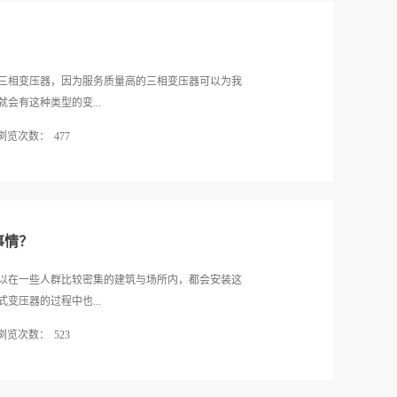
？
相变压器‍，因为服务质量高的三相变压器‍可以为我
会有这种类型的变...
浏览次数：
477
当中也常会碰到各种问题，那么，三相变压器‍能对用
过电流保护三相变压器‍能起到多方面的保护作用所以
在设备制冷系统工作表现不佳的时候，也能当做保护
到过电流量保护以防变压器外部短路故障导致过电流
事情？
相变压器‍可保护电力变压器中性点从而有效实现变压
的运行方式，避免由于系统故障而引发的变压器中性
所以在一些人群比较密集的建筑与场所内，都会安装这
三相变压器‍也能起到单相接地保护的作用，因为零序
压器‍的过程中也...
合而成，所以能起到有效的保护。第3.短路故障保护
浏览次数：
523
所以需要注意，而三相变压器‍能够起到有效的短路故
压器绕组内部、以及其引出线上发生的各种相间短路
销的干式变压器‍经销商来为大家做介绍。1、注意使用
故障。由此可见， 三相变压器‍能够起到的保护作用
式变压器‍安装在室内使用的时候一定要注意周围的环