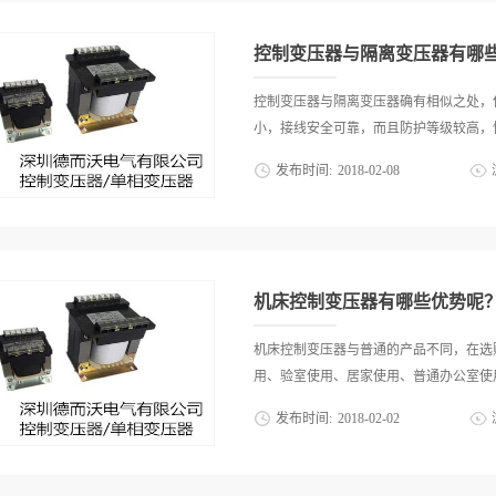
控制变压器与隔离变压器有哪
控制变压器与隔离变压器确有相似之处，
小，接线安全可靠，而且防护等级较高，性
发布时间:
2018
-
02
-
08
载中长期有效工作，它们的工作领域也有
能可靠的控制变压器与隔离变压器的区别
路的供电电源使用的，该类产品最主要的
而后者是将变压器两端不同电压或要求的
机床控制变压器有哪些优势呢
该变压器两端不同的电压不会相互干扰或
需要不同阻抗匹配，如某些音响功率放大
机床控制变压器与普通的产品不同，在选
同控制变压器排名前十名的产品是为电气
用、验室使用、居家使用、普通办公室使用
防止用电设备受电源的谐波干扰，实际它
发布时间:
2018
-
02
-
02
多种。为降低成本，有些控制变压器只输
说变压比是一比一，两类变压器功能不同
其应该选购稳定变压、可适用多种电力环
回路中，所有继电器接触器等电气都是二
哪些优势呢？第一、寿命久据控制变压器