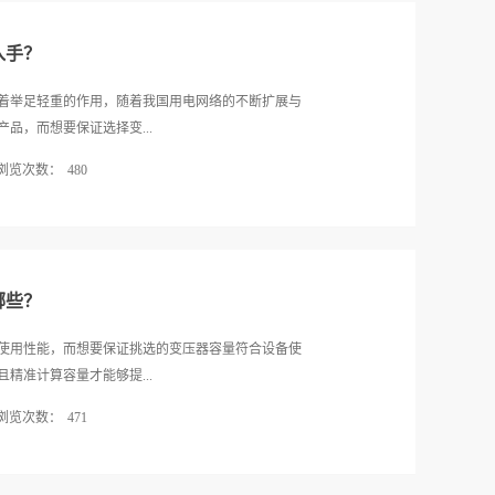
行车具备操控手柄，这便是利用了隔离变压器，次级
导线性能极佳，而且从宏观上来看该种控制变压器的
路没有接地端，即使人接触了这二百...
这就促使了该种控制变压器高寿命的特点。第二、能
入手？
压器的性能也更加优异，它能耗较低，从某种程度上
的可靠性强，对于使用场地来说更有意义。第三、选
着举足轻重的作用，随着我国用电网络的不断扩展与
，因此在制造时工艺颇为复杂，尤其对于选材极其严
品，而想要保证选择变...
采用更高标准，从外壳材质到核心用料都要使用最严
浏览次数：
480
定性强。第四、使用环境宽泛之所以说机床控制变压
宽松，对于周围的空气温度以及24小时的平均值、安
方面综合考虑，并且将这些方面内容进行有机的结合
严苛，所以从该角度来说，控制变压器的性价比颇
便为大家阐述选择变压器容量应该从哪些方面入手考
优势，但是为了保障后期的工作品质，在购买产品时
如今广受好评的变压器容量受到了用电设备性质和使用
格，此外要知晓变压器的初次级电压，提供...
所需要承受的负荷量也有着较大的区别，因此消费者
哪些？
负载量较大的产品，才能够从根本上保证设备运转不
器容量也能够为设备正常运转提供更加优质的环境。
使用性能，而想要保证挑选的变压器容量符合设备使
备使用之下周围环境因素也会影响变压器使用情况和设
精准计算容量才能够提...
承受的负荷也有着较大的差异，因此专业生产变压器
浏览次数：
471
当地温度最高情况下所能承受的负荷，并且选择超于
周围环境因素，能使消费者选择变压器容量之后获得
文笔者便为大家分析计算变压器容量的注意事项都有
下不影响设备的实际运转能力。综上所述消费者想要
。想要保证变压器容量计算的结果更加精确，则必须要