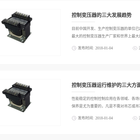
挑选变压器容量符合实际需求则应当从以
对三相变压器每一相的功率进行仔细的考
满足设备运转的需求才能够使变压器在电力
在铭牌上，而想要使实际性能得到保障则
控制变压器的三大发展趋势
备日常运转功率的需求，保证变压器容量
全系数。变压器在长期的运转之中可能会
目前中国开发、生产控制变压器的单位已
果，变压器容量在选择时需要计算负荷时
最大的控制变压器生产厂家和世界上最大的
能够计算出变压器实际所需要的容量。3
发布时间:
2018
-
01
-
04
时不仅要考虑机械设备使用最大功率，还
样才能够在添置新型设备时避免超负荷运
在我国设有生产基地。世界上许多先进的
能够保证稳定运行的状态。以上便是计算
起。面对这样一个多种化的平台，技术交
量决定了更稳定的使用效果，因此计算变
大有空间。1、向小型化和便携化发展性
只有按照正常的计算公式了解所需的变压器
有走技术创新之路。每一个细小环节的改
控制变压器运行维护的三大方
必须在具体使用条件下完成具体功能中，
展。控制变压器必须适应作为用户的电源
性能稳定的控制控制应用在各领域、各场
料价格上涨。因此，如何减小体积和重量
保养是尤为重要的，凡是不需对吊芯或吊罩
方向。2、新型材料的应用硅钢是工频电
发布时间:
2018
-
01
-
04
能，许多电源产品都提出待机损耗要求。
因此，都对控制变压器的效率或损耗提出
。主要内容有清除巡视中发现的缺陷、瓷
速，在国外已用这种材料制造高频电源变
拧紧、缺油补油、呼吸器硅胶检查更换等