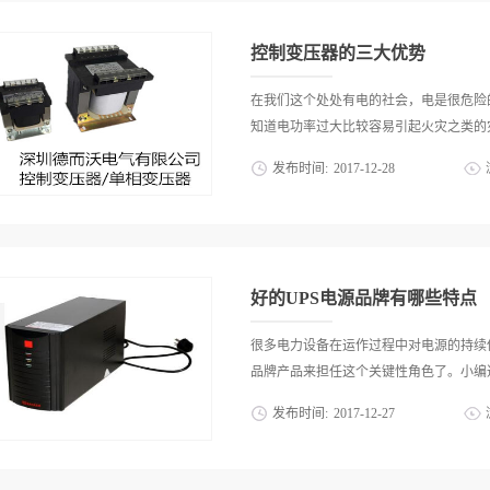
据作者所知，国内已经进行了高分子软磁
本要求、设备倒闸操作和巡视检查。1、
值得注意的发展趋势，是控制变压器选用温
作。需停电检修时，应报主管部门批准，
控制变压器的三大优势
绝缘油一次，室内油浸控制变压器应每二
侧，后停电源侧；送电时与上述操作顺序
在我们这个处处有电的社会，电是很危险
定故障范围，及时作出判断和处理，以免
知道电功率过大比较容易引起火灾之类的灾
止控制变压器反充电。若先停电源侧，遇
发布时间:
2017
-
12
-
28
变压器安全运行规程要求，运行值班人员
视检查控制变压器五次。巡视检查项目如
的控制变压器来控制电。下文以销量最好
厂家的规定最高不超过九十五摄氏度（允
小巧便携节省空间由于控制变压器的形状
氏度。保持瓷瓶、套管、磁质表面清洁，
压器方便携带，占地面积小，放在地上也
象。干式的风机运转声音及温控器指示是否
很适合投入到家庭控电中，不仅节省很大
好的UPS电源品牌有哪些特点
物可以让人心情开朗，以往的那种笨重变
觉，会让人看起来很舒服，得到人们的喜
很多电力设备在运作过程中对电源的持续
此市面上可见多种多样美观的控制变压器
品牌产品来担任这个关键性角色了。小编通过
的话，电器功率过大，他们很容易受到伤
发布时间:
2017
-
12
-
27
避免他们在不知情的情况下受伤。在这里
较》，上面讲述的关于控制变压器的优点
销推荐的产品的研究发现，一个优秀的U
让我们安全用电。当然，消费者也可以通
一、产品技术先进UPS电源品牌产品的