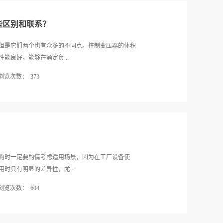
些区别和联系？
但是它们两个也有众多的不同点。控制变压器的体积
能良好，能够在额定负...
浏览次数：
373
一定的相似性，下面小编就详细的为您介绍一下，性
和联系。一、用途不同控制变压器是作为电气控制回
目的就是满足实际工作需要，满足电器元件的需要，
需要传送的电压信号，经过隔离变压器隔离传送，使
？
影响，例如某些可控硅或IGBT电路的驱动线圈；二是
器；三是为了人身安全，如行灯变压器。二、作用不
购时一定要酌情考虑适用场景，因为在工厂设备使
设备运行中为控制系统提供电源的；隔离变压器是为
时具有明显的差异性，尤...
是个性能一般的滤波器，一般控制变压器输出电压有
浏览次数：
604
出单一低电压，或三到五个电压.而隔离变压器一般地
，因而无法通用。三、联系比如在一个进口行车电气
境的控制变压器，那么该种性能可靠的控制变压器有
百二十伏，假设该电源的输入为三相四线，该种情况
排名前十名生产厂家介绍，该种变压器通常采用优质