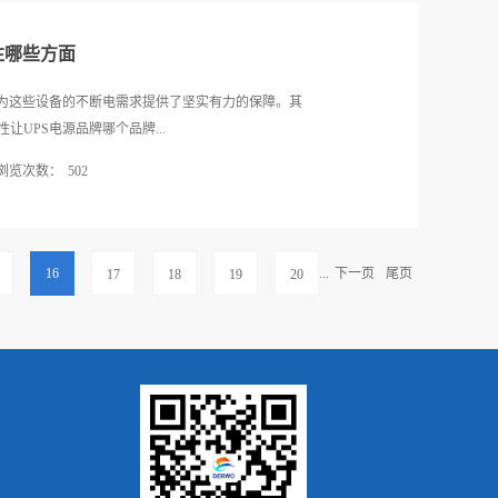
滤波器、电感等产品专业生产加工的公司，拥有完
电源品牌有十分专业的研发团队和生产团队来实现的。
器生产质量和售后服务等方面有着权威性...
产品的核心技术掌握方面是有绝对实力的。二、产品稳
注哪些方面
产品对其装置的设备而言是多么重要，因为需要使用不
身和人们的工作都是有非常严重的影响的。所以一款
件为这些设备的不断电需求提供了坚实有力的保障。其
定性上一定要保持高水准，在耐用性上也是表现出超长
UPS电源品牌哪个品牌...
PS电源品牌能够获得“优秀”这样的高口碑，还有一
浏览次数：
502
源产品售后质量管理和服务的保障性。完善的售后管理
论是安装测试还是正常使用遇到的问题都能及时获得指
来小编就为一一分享一下选择UPS电源品牌企业需要
和安全性都是有积极作用的。所以说UPS电源品牌能
想要甄选到一个好用的UPS电源品牌首要的考察点就
在核心产品的不间断电电源技术上的先进性表现，以
年国外国内的UPS电源品牌技术都出现了很多新的成
16
...
下一页
尾页
17
18
19
20
耐用性，...
UPS电源品牌有出众的技术支撑。因此首要的关注事
牌经营经验接下来还需要我们队UPS电源品牌的生产
品牌的发展历程可以找到一些关于其产品应用技术的
产工艺管理上的水平。一个有丰富经验有资历的UPS
的。三、品牌产品口碑当然我们还可以咨询一下正在
的人的真实体验和评价，通过他们的评价和建议我们可以
方面都有非常有建设性的评估。建议各位可以特别注意
容。所以说选择UPS电源品牌是需要我们多方位作了