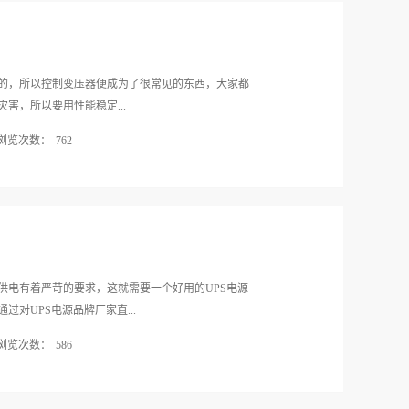
材料的研究开发。3、选用漆包线降低成本近年来另一
基本要求高压维护人员必须持证上岗，无证者无权操
度指数高、耐热等级高的漆包线，导...
并通知用户后进行。室外油浸控制变压器应每年检测
年检测绝缘油一次。2、倒闸操作顺序停电时先停负荷
相反。从电源侧逐级向负荷侧送电，如有故障便于确
的，所以控制变压器便成为了很常见的东西，大家都
故障蔓延扩大。多电源的情况下，先停负荷侧可以防
害，所以要用性能稳定...
有故障可能造成保护装置误动。3、巡视检查根据控制
浏览次数：
762
除交接班需要进行巡视检查外，一次变电所每班应巡
下。温度及声音是否正常，油浸的上层油温根据生产
的控制变压器为例，讲述控制变压器的三大优势。1、
许温升五十五摄氏度），上层油温不宜超过八十五摄
非常小巧，而且重量也不是很大，除此之外，控制变
油浸的油位应合乎标准、颜色正常、无漏油喷油现
不会感觉很挤，有效的节约了空间。因此控制变压器
正常。高、低压、接地的接线处是否接触...
的空间而且功效也是意外的好。2、外表美观美丽的事
压器会给人沉重感，这种控制变压器不会给人这种错
爱。不少控制变压器生产厂家在这方面下足工夫，因
供电有着严苛的要求，这就需要一个好用的UPS电源
，可供众多消费者挑选。3、保护作用家中有老人小孩
对UPS电源品牌厂家直...
害，安装小型控制变压器可以起到保护他们的作用，
浏览次数：
586
为大家分享一篇文章《关于变压器优缺点之间的比
更好的让我们知道，它是很重要的，拥有它了更好的
PS电源品牌一般都具备着以下三个方面的突出优点。
过其它途径去了解控制变压器的保护作用。销量最好
核心作用是在设备电力接通和断电两种情况下保持电力