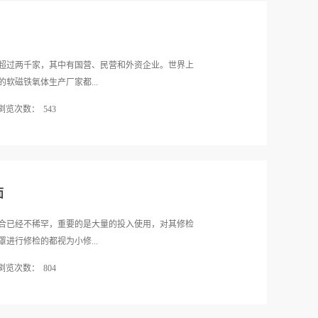
上两方面入手，而消费者只有保证选择的变压器容量
量，广受好评的变压器容量会将相关数据精准的撰写
建设之中发挥更好的效果。因此消费者...
必须要考虑设备的功率因素，只有这样才能够满足设
能够提供更加平稳的负荷供电。2.注意考虑运行的安
存在一定的损耗，因此为了保证更加安全的使用效
超过两千家，其中有国营、民营和外资企业。世界上
要考虑安全系数，根据设备的负荷量乘以安全系数便
软磁铁氧体生产厂家都...
.注意计算时留有发展空间。消费者在计算变压器容量
浏览次数：
543
需要适当留有余地并且考虑设备的发展情况，只有这
转，额外留有发展空间还能够保证设备全部开启仍旧
控制变压器技术、生产工艺和产品都在我国汇集在一
变压器容量的几大注意事项，而高稳定性的变压器容
流是大有可为的，性能稳定的变压器在中国的新发展
压器容量的重要性在设备运转之中不容小觑。消费者
能稳定的控制变压器可以在全球范围内选择和采购，只
容量，并且按照以上的要点考虑相关因...
进，就可以带来新的理念和新的产品。控制变压器都
面
普遍以“轻、薄、短、小”为特点向小型化和便携化发
产品对体积和重量的要求。同时，控制变压器的原材
合已经不稀罕，重要的是大量的投入使用，对其修检
，如何降低成本，成为近年来控制变压器发展的主要
进行修检的都视为小修...
源中控制变压器大量使用的铁心材料。现在，为了节
浏览次数：
804
控制变压器的铁心损耗是待机损耗的主要组成部分，
明确的严格要求。高分子软磁复合材料近年来发展迅
套管外壳清扫、破裂或老化的胶垫更换、连接点检查
压器和电感器，并建立相应的分析理论和设计程序。
。控制变压器的运行维护主要包括三方面的内容：基