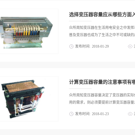
下可直接使用零线来形成控制回路，但该
的全铜线，它的导热性好且电阻率较低，
作为电气控制回路的电源，由于这个次级回
强度大，线路的抗拉性能也可达到标准，
选择变压器容量应从哪些方面
耗低，经济性强从内在来看，机床控制变
来说，要明显优于普通的同类产品，工作
众所周知变压器在生活用电安全之中发挥
材标准高鉴于控制变压器的特殊工作性质
普及变压器也成为了生活之中不可或缺的产
苛，在符合相关标准的前提下，核心工艺
发布时间:
2018
-
01
-
29
苛的采购管理标准，后期耐用性极强且稳
器的适用性强，是因为它的使用环境较为
压器容量符合实际使用的需求则必须从多
装海拔虽有一定的要求，但是并未百分百
才能够保证变压器发挥实际的功效，下文
高。虽然高品质机床控制变压器有以上的
虑。1.从使用设备的负荷量来考虑。现
一定要明确变压器的基本型号、容量以及规
时间的影响，设备在不同的使用情况之下
计算变压器容量的注意事项有
在挑选变压器容量时应当选择比实际设备
受电压等问题的影响，而这种较大的变压
众所周知变压器容量决定了变压器的实际
2.从周围环境条件来选择。众所周知设
用的需求，则必须要提前计算变压器容量且
备的负荷，在不同空气温度之下设备所能
发布时间:
2018
-
01
-
23
容量的商家建议消费者在挑选时应当注意
这一负荷需求的变压器容量，而仔细考虑
高设备利用率，还能够节省资金耗费，下
更加稳定的使用效果，并且在温度变更之
哪些？1.注意计算负载的每相最大功率