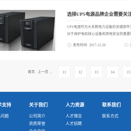
的控制变压器公司是控制变压器、磁环、
转换和持续支持，这个技术是需要UPS
整、科学的质量管理体系。因此在控制变压
所以可以说一个优秀的UPS电源品牌在
选择UPS电源品牌企业需要关
点耐用相信各位也都明白UPS电源品牌
断电电源部件的设备一旦断电，对设备本
UPS电源作为大多数电力设备的关键部
好的UPS电源品牌产品在基础质量的稳
对于保护电机核心设备和用电安全的重要性让
使用寿命的难得特点。三、产品售后完善U
发布时间:
2017
-
12
-
20
个最不能或缺的特点，那就是对UPS电
能够让我们购买的UPS电源品牌产品无
好成为了需求者最关心的问题之一。接下
导。这对UPS电源品牌产品的使用规范性
重点关注的三个方面。一、品牌核心技术
够获得社会大众的高评价，主要是因为其
是他在不断电电源技术上的表现了，这些
首页
上一页
...
11
12
13
14
15
及不间断电源产品稳定的技术表现和超长的
果，而一个UPS电源产品的基本功能要求
项就是UPS电源产品的核心技术。二、品
和运营的历史做一个考察，因为通过这个
详细情况，以及在UPS电源技术研发和生
电源品牌所生产的产品可以说是值得信任
术支持
关于我们
人力资源
联系我们
使用或者使用过该品牌ups不间断电源
见问题
公司简介
人才理念
联系方式
对该UPS电源品牌在质量和实际应用等
资质荣誉
人才招聘
这些评价中对自己需求的设备相匹配的内