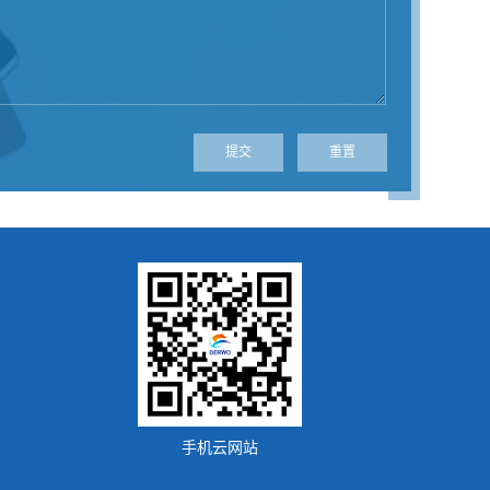
手机云网站