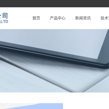
首页
产品中心
新闻资讯
技术